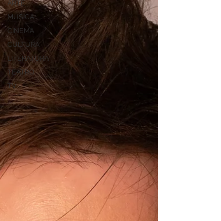
ARTE
MÚSICA
CINEMA
CULTURA
LITERATURA
TEATRO
TV