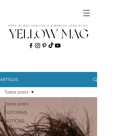
PARA ALMAS SENSÍVEIS E MENTES INQUIETAS
YELLOW MAG
ART | CULTURE | FASHION | MUSIC |
STYLE
ARTIGOS
Todos posts
Todos posts
EDITORIAIS
NOTÍCIAS
REVISTAS