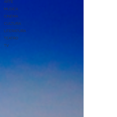
ARTE
MÚSICA
CINEMA
CULTURA
LITERATURA
TEATRO
TV