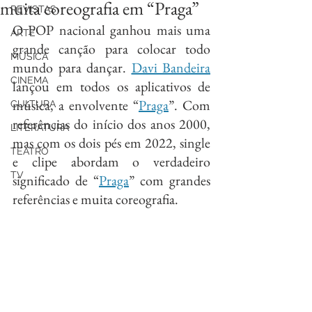
muita coreografia em “Praga”
REVISTAS
O POP nacional ganhou mais uma 
ARTE
grande canção para colocar todo 
MÚSICA
mundo para dançar. 
Davi Bandeira
CINEMA
lançou em todos os aplicativos de 
música, a envolvente “
Praga
”. Com 
CULTURA
referências do início dos anos 2000, 
LITERATURA
mas com os dois pés em 2022, single 
TEATRO
e clipe abordam o verdadeiro 
TV
significado de “
Praga
” com grandes 
referências e muita coreografia.