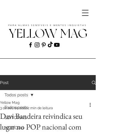
PARA ALMAS SENSÍVEIS E MENTES INQUIETAS
YELLOW MAG
ART | CULTURE | FASHION | MUSIC |
STYLE
Post
Todos posts
Yellow Mag
Todos posts
3 de set. de 2022
2 min de leitura
Davi Bandeira reivindica seu
EDITORIAIS
lugar no POP nacional com
NOTÍCIAS