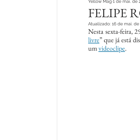
Yellow Mag
1 de mai. de 
TEATRO
TV
FELIPE 
Atualizado:
16 de mai. de
Nesta sexta-feira, 2
livre
” que já está d
um 
videoclipe
.