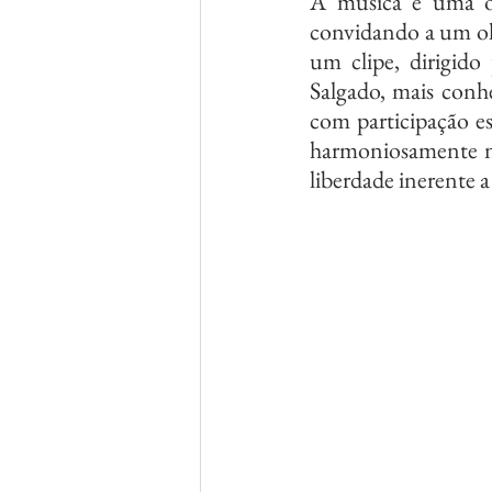
A música é uma od
convidando a um ol
um clipe, dirigido
Salgado, mais conh
com participação esp
harmoniosamente na
liberdade inerente a