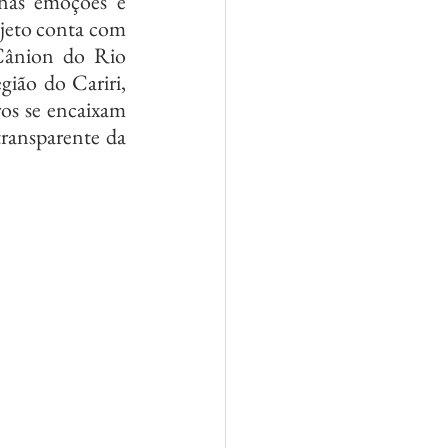
as emoções e 
jeto conta com 
Cânion do Rio 
ião do Cariri, 
os se encaixam 
ransparente da 