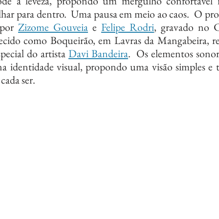
e à leveza, propondo um mergulho confortável n
har para dentro.  Uma pausa em meio ao caos.  O pro
 por 
Zizome Gouveia
 e 
Felipe Rodri
, gravado no 
ecido como Boqueirão, em Lavras da Mangabeira, reg
ecial do artista 
Davi Bandeira
.  Os elementos sonor
 identidade visual, propondo uma visão simples e t
 cada ser.