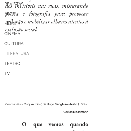
REVISTAS
dos invisíveis nas ruas, misturando 
poesia e fotografia para provocar 
ARTE
reflexão e mobilizar olhares atentos à 
MÚSICA
exclusão social
CINEMA
CULTURA
LITERATURA
TEATRO
TV
Capa do livro
 “
Esquecidos
”, 
de
Hugo Bengtsson Neto
 }  
Foto:
Carlos Mossmann
O que vemos quando 