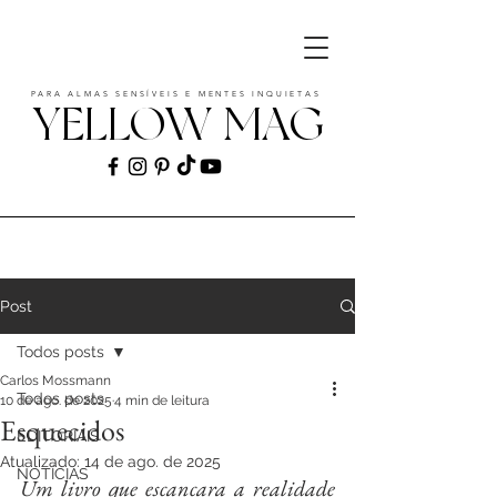
PARA ALMAS SENSÍVEIS E MENTES INQUIETAS
YELLOW MAG
ART | CULTURE | FASHION | MUSIC |
STYLE
Post
Todos posts
Carlos Mossmann
Todos posts
10 de ago. de 2025
4 min de leitura
Esquecidos
EDITORIAIS
Atualizado:
14 de ago. de 2025
NOTÍCIAS
Um livro que escancara a realidade 