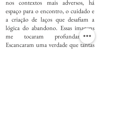
nos contextos mais adversos, há 
espaço para o encontro, o cuidado e 
a criação de laços que desafiam a 
lógica do abandono. Essas imagens 
me tocaram profundamente. 
Escancaram uma verdade que tantas 
vezes ignoramos: nas ruas, enquanto 
muitos fecham os olhos para o 
sofrimento, animais e humanos se 
reconhecem e acolhem, partilhando 
o pouco que têm, e isso talvez seja o 
que mais nos humaniza.
	Lendo “Esquecidos”, revisitei 
meus próprios silêncios e 
desconfortos. Quantas vezes, 
caminhando pelo centro da cidade, 