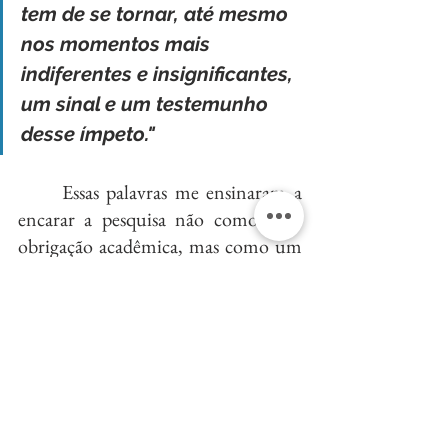
tem de se tornar, até mesmo 
nos momentos mais 
indiferentes e insignificantes, 
um sinal e um testemunho 
desse ímpeto."
	Essas palavras me ensinaram a 
encarar a pesquisa não como uma 
obrigação acadêmica, mas como um 
processo de criação e entrega. Tento, 
a partir dos ensinamentos de Rilke, 
viver a pesquisa em suas diversas 
fases: as leituras demoradas, as pausas 
necessárias, a imersão etnográfica 
genuína e os aprendizados ancestrais 
compartilhados com a Mestra Tatá. 