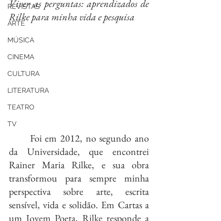
Viver as perguntas: aprendizados de 
REVISTAS
Rilke para minha vida e pesquisa
ARTE
MÚSICA
CINEMA
CULTURA
LITERATURA
TEATRO
TV
	Foi em 2012, no segundo ano 
da Universidade, que encontrei 
Rainer Maria Rilke, e sua obra 
transformou para sempre minha 
perspectiva sobre arte, escrita 
sensível, vida e solidão. Em Cartas a 
um Jovem Poeta, Rilke responde a 