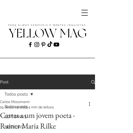
PARA ALMAS SENSÍVEIS E MENTES INQUIETAS
YELLOW MAG
ART | CULTURE | FASHION | MUSIC |
STYLE
Post
Todos posts
Carlos Mossmann
Todos posts
19 de jul. de 2025
4 min de leitura
Cartas a um jovem poeta -
EDITORIAIS
Rainer Maria Rilke
NOTÍCIAS