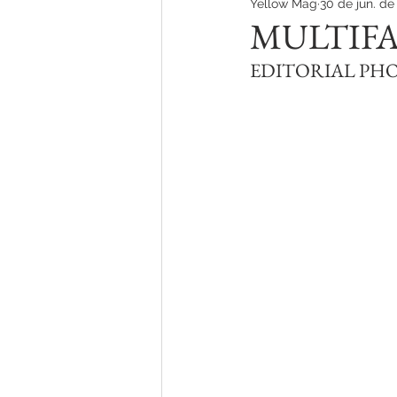
Yellow Mag
30 de jun. de
TEATRO
TV
MULTIF
EDITORIAL PH