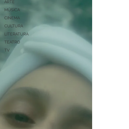
ARTE
MÚSICA
CINEMA
CULTURA
LITERATURA
TEATRO
TV