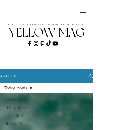
PARA ALMAS SENSÍVEIS E MENTES INQUIETAS
YELLOW MAG
ART | CULTURE | FASHION | MUSIC |
STYLE
ARTIGOS
Todos posts
Todos posts
EDITORIAIS
NOTÍCIAS
REVISTAS