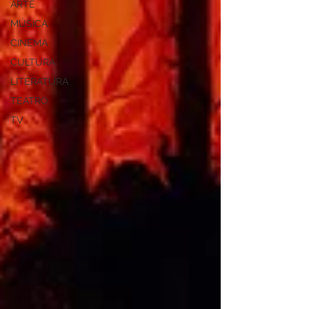
ARTE
MÚSICA
CINEMA
CULTURA
LITERATURA
TEATRO
TV