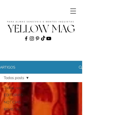
PARA ALMAS SENSÍVEIS E MENTES INQUIETAS
YELLOW MAG
ART | CULTURE | FASHION | MUSIC |
STYLE
ARTIGOS
Todos posts
Todos posts
EDITORIAIS
NOTÍCIAS
REVISTAS