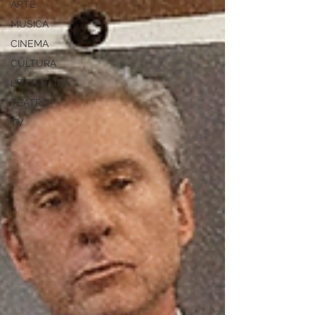
ARTE
MÚSICA
CINEMA
CULTURA
LITERATURA
TEATRO
TV