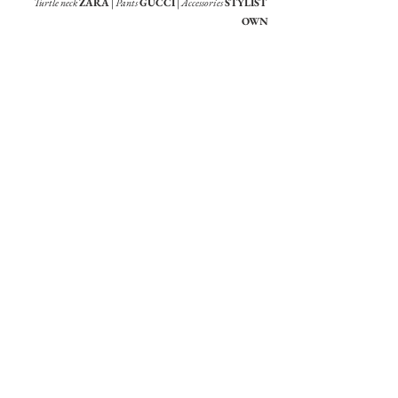
Turtle neck
ZARA
 | 
Pants
GUCCI
 | 
Accessories
STYLIST 
OWN