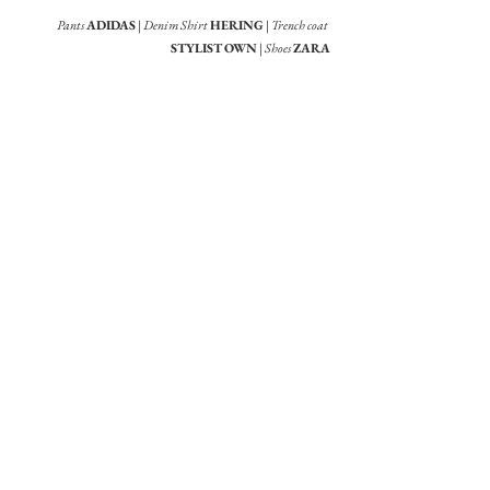
Pants
ADIDAS
 | 
Denim Shirt
HERING
 | 
Trench coat
STYLIST OWN
 | 
Shoes
ZARA