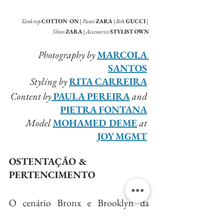
Tank top
COTTON ON
 | 
Pants
ZARA
 | 
Bel
t 
GUCCI
 | 
Shoes
ZARA
 | 
Accessories
STYLIST OWN
Photography by
MARCOLA 
SANTOS
Styling by
RITA CARREIRA
Content by
PAULA PEREIRA
and
PIETRA FONTANA
Model
MOHAMED DEME
at
JOY MGMT
OSTENTAÇÃO & 
PERTENCIMENTO
O cenário Bronx e Brooklyn da 
década de 80, onde o Hip Hop dava 