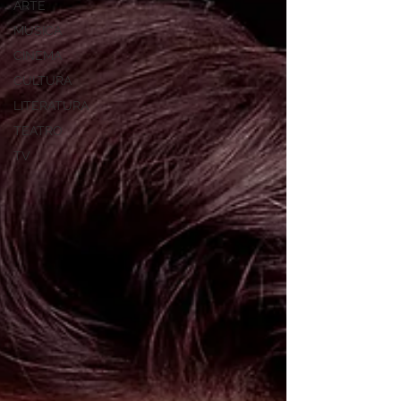
ARTE
MÚSICA
CINEMA
CULTURA
LITERATURA
TEATRO
TV