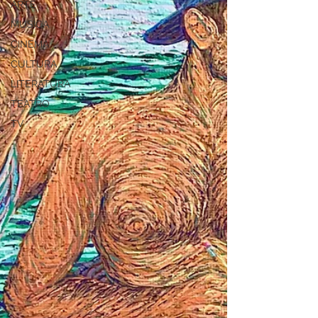
ARTE
MÚSICA
CINEMA
CULTURA
LITERATURA
TEATRO
TV