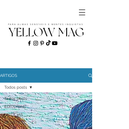
PARA ALMAS SENSÍVEIS E MENTES INQUIETAS
YELLOW MAG
ART | CULTURE | FASHION | MUSIC |
STYLE
ARTIGOS
Todos posts
Todos posts
EDITORIAIS
NOTÍCIAS
REVISTAS