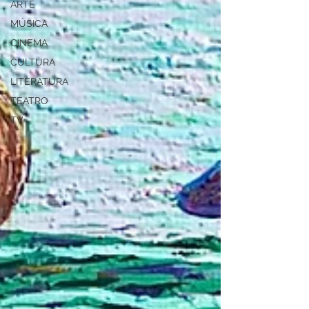
ARTE
MÚSICA
CINEMA
CULTURA
LITERATURA
TEATRO
TV