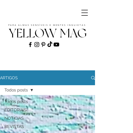
PARA ALMAS SENSÍVEIS E MENTES INQUIETAS
YELLOW MAG
ART | CULTURE | FASHION | MUSIC |
STYLE
ARTIGOS
Todos posts
Todos posts
EDITORIAIS
NOTÍCIAS
REVISTAS