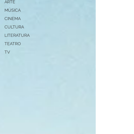
ARTE
MÚSICA
CINEMA
CULTURA
LITERATURA
TEATRO
TV