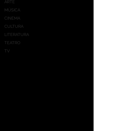
ARTE
MÚSICA
CINEMA
CULTURA
LITERATURA
TEATRO
TV