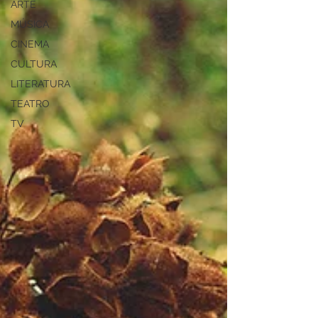
ARTE
MÚSICA
CINEMA
CULTURA
LITERATURA
TEATRO
TV