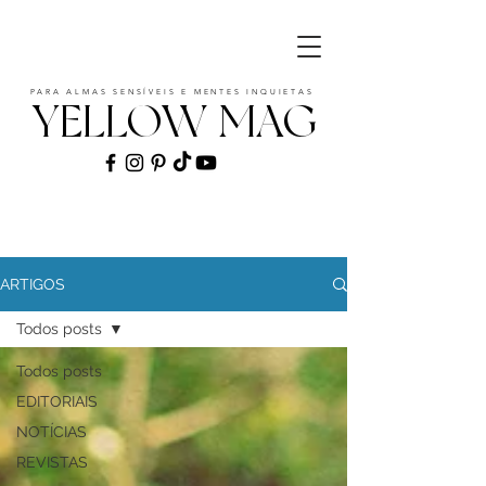
PARA ALMAS SENSÍVEIS E MENTES INQUIETAS
YELLOW MAG
ART | CULTURE | FASHION | MUSIC |
STYLE
ARTIGOS
Todos posts
Todos posts
EDITORIAIS
NOTÍCIAS
REVISTAS