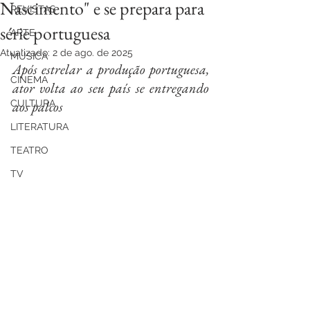
Nascimento" e se prepara para
REVISTAS
série portuguesa
ARTE
Atualizado:
2 de ago. de 2025
MÚSICA
Após estrelar a produção portuguesa, 
CINEMA
ator volta ao seu país se entregando 
CULTURA
aos palcos
LITERATURA
TEATRO
TV