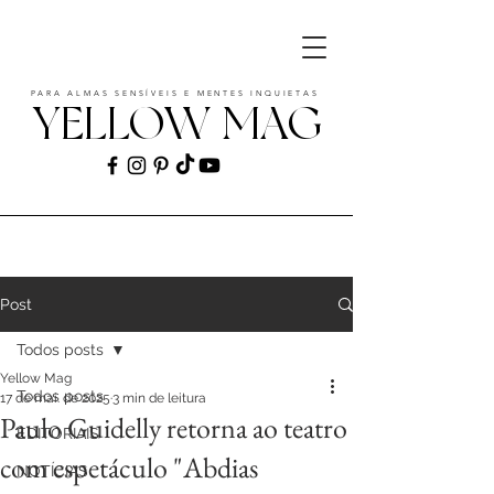
PARA ALMAS SENSÍVEIS E MENTES INQUIETAS
YELLOW MAG
ART | CULTURE | FASHION | MUSIC |
STYLE
Post
Todos posts
Yellow Mag
Todos posts
17 de mai. de 2025
3 min de leitura
Paulo Guidelly retorna ao teatro
EDITORIAIS
com espetáculo "Abdias
NOTÍCIAS