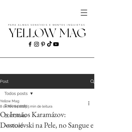
PARA ALMAS SENSÍVEIS E MENTES INQUIETAS
YELLOW MAG
ART | CULTURE | FASHION | MUSIC |
STYLE
Post
Todos posts
Yellow Mag
Todos posts
8 de fev. de 2025
3 min de leitura
Os Irmãos Karamázov:
EDITORIAIS
Dostoiévski na Pele, no Sangue e
NOTÍCIAS