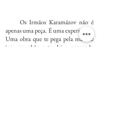
	Os Irmãos Karamázov não é 
apenas uma peça. É uma experiência. 
Uma obra que te pega pela mão, te 
joga no chão e te deixa pensando 
muito depois que as luzes se apagam. 
É teatro para sentir na pele, no peito, 
na alma. Como Dostoiévski 
escreveu: “A beleza salvará o 
mundo.” Talvez o teatro seja o 
primeiro passo.
Serviço
Peça:
 Os Irmãos Karamázov
Onde:
 Sesc Pompeia