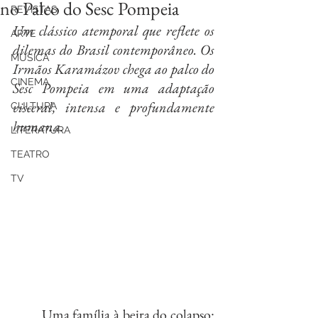
no Palco do Sesc Pompeia
REVISTAS
Um clássico atemporal que reflete os 
ARTE
dilemas do Brasil contemporâneo. Os 
MÚSICA
Irmãos Karamázov chega ao palco do 
CINEMA
Sesc Pompeia em uma adaptação 
visceral, intensa e profundamente 
CULTURA
humana.
LITERATURA
TEATRO
TV
	Uma família à beira do colapso: 