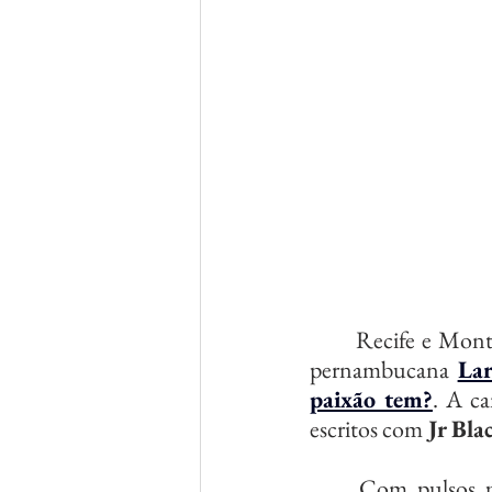
	Recife e Montreal se encontram na nova faixa da cantora, compositora e baterista 
pernambucana 
Lar
paixão tem?
. A ca
escritos com
 Jr Bla
	Com pulsos percussivos aliados a texturas de soul e pop contemporâneo, Lara 