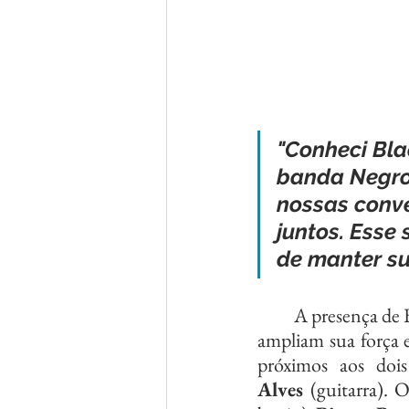
"Conheci Bla
banda Negroo
nossas conve
juntos. Esse
de manter su
	A presença de Black se faz ouvir na faixa: fragmentos da sua voz permeiam a canção e 
ampliam sua força 
próximos aos dois
Alves
 (guitarra). 