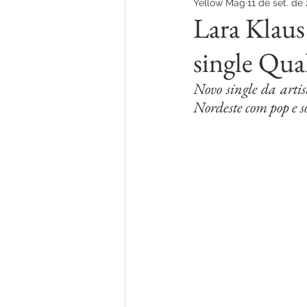
Yellow Mag
11 de set. de
TEATRO
TV
Lara Klau
single Qua
Novo single da arti
Nordeste com pop e