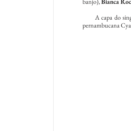
banjo), 
Bianca Ro
	A capa do single adiciona outra dimensão sensorial, trazendo uma obra da artista 
pernambucana Cyane