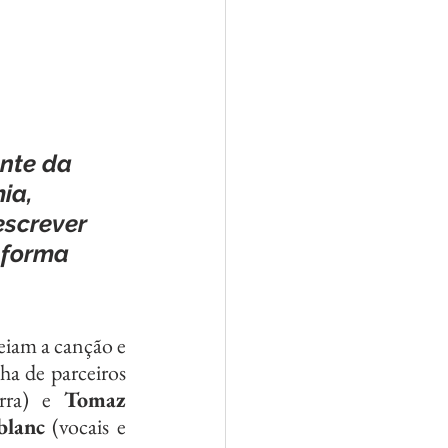
nte da 
ia, 
screver 
 forma 
a de parceiros 
rra) e 
Tomaz 
blanc
 (vocais e 