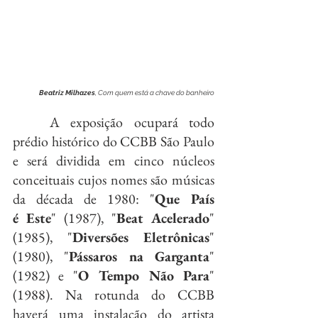
Beatriz Milhazes
, Com quem está a chave do banheiro
	A exposição ocupará todo 
prédio histórico do CCBB São Paulo 
e será dividida em cinco núcleos 
conceituais cujos nomes são músicas 
da década de 1980: "
Que País 
é Este
" (1987), "
Beat Acelerado
" 
(1985), "
Diversões Eletrônicas
" 
(1980), "
Pássaros na Garganta
" 
(1982) e "
O Tempo Não Para
" 
(1988). Na rotunda do CCBB 
haverá uma instalação do artista 