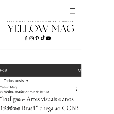
PARA ALMAS SENSÍVEIS E MENTES INQUIETAS
YELLOW MAG
ART | CULTURE | FASHION | MUSIC |
STYLE
Post
Todos posts
Yellow Mag
Todos posts
27 de mai. de 2025
12 min de leitura
“Fullgás – Artes visuais e anos
EDITORIAIS
1980 no Brasil” chega ao CCBB
NOTÍCIAS