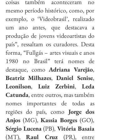
coisas também aconteceram no 
mesmo período histórico, como, por 
exemplo, o ‘Videobrasil’, realizado 
um ano antes, que destacava a 
produção de jovens videoartistas do 
país”, ressaltam os curadores. Desta 
forma, “Fullgás – artes visuais e anos 
1980 no Brasil” terá nomes de 
destaque, como 
Adriana Varejão
, 
Beatriz Milhazes
, 
Daniel Senise
, 
Leonilson
, 
Luiz Zerbini
, 
Leda 
Catunda
, entre outros, mas também 
nomes importantes de todas as 
regiões do país, como 
Jorge dos 
Anjos
 (MG), 
Kassia Borges 
(GO), 
Sérgio Lucena
 (PB), 
Vitória Basaia
(MT), 
Raul Cruz 
(PR), entre 