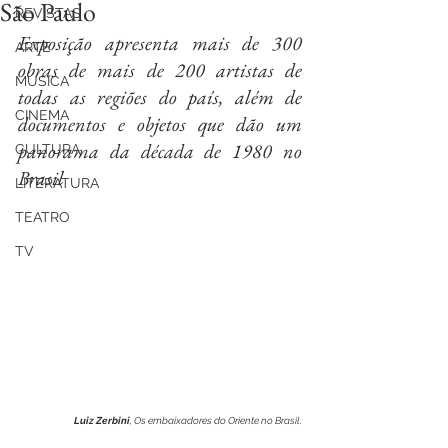
São Paulo
REVISTAS
Exposição apresenta mais de 300 
ARTE
obras de mais de 200 artistas de 
MÚSICA
todas as regiões do país, além de 
CINEMA
documentos e objetos que dão um 
panorama da década de 1980 no 
CULTURA
Brasil 
LITERATURA
TEATRO
TV
Luiz Zerbini
, Os embaixadores do Oriente no Brasil.