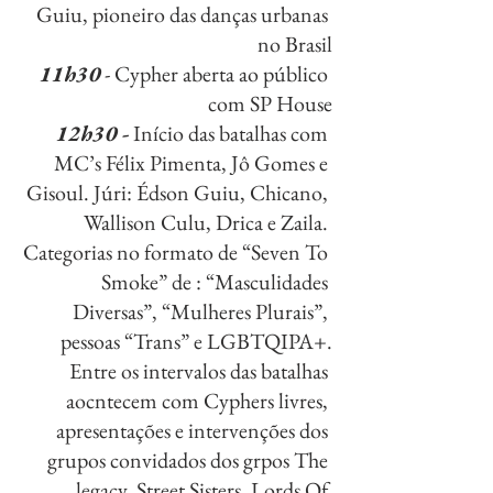
Guiu, pioneiro das danças urbanas 
no Brasil
11h30
 - Cypher aberta ao público 
com SP House
12h30 -
 Início das batalhas com 
MC’s Félix Pimenta, Jô Gomes e 
Gisoul. Júri: Édson Guiu, Chicano, 
Wallison Culu, Drica e Zaila. 
Categorias no formato de “Seven To 
Smoke” de : “Masculidades 
Diversas”, “Mulheres Plurais”, 
pessoas “Trans” e LGBTQIPA+.
Entre os intervalos das batalhas 
aocntecem com Cyphers livres, 
apresentações e intervenções dos 
grupos convidados dos grpos The 
legacy, Street Sisters, Lords Of 