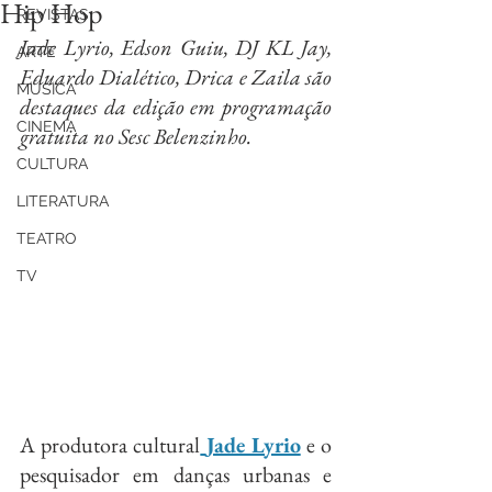
Hip Hop
REVISTAS
Jade Lyrio, Edson Guiu, DJ KL Jay, 
ARTE
Eduardo Dialético, Drica e Zaila são 
MÚSICA
destaques da edição em programação 
CINEMA
gratuita no Sesc Belenzinho.
CULTURA
LITERATURA
TEATRO
TV
A produtora cultural
Jade Lyrio
 e o 
pesquisador em danças urbanas e 