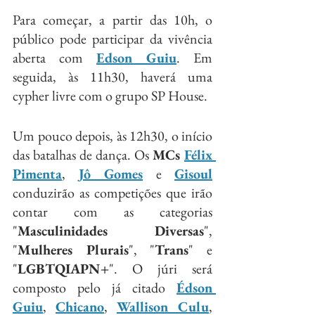
Para começar, a partir das 10h, o 
público pode participar da vivência 
aberta com 
Edson Guiu
. Em 
seguida, às 11h30, haverá uma 
cypher livre com o grupo SP House.
Um pouco depois, às 12h30, o início 
das batalhas de dança. Os 
MCs 
Félix 
Pimenta
, 
Jô Gomes
 e 
Gisoul
conduzirão as competições que irão 
contar com as categorias 
"
Masculinidades Diversas
", 
"
Mulheres Plurais
", "
Trans
" e 
"
LGBTQIAPN+
". O júri será 
composto pelo já citado 
Édson 
Guiu
, 
Chicano
, 
Wallison Culu
, 