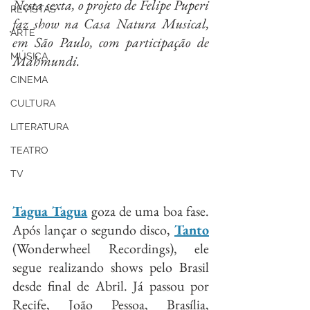
Nesta sexta, o projeto de Felipe Puperi 
REVISTAS
faz show na Casa Natura Musical, 
ARTE
em São Paulo, com participação de 
MÚSICA
Mahmundi.
CINEMA
CULTURA
LITERATURA
TEATRO
TV
Tagua Tagua
 goza de uma boa fase. 
Após lançar o segundo disco, 
Tanto
(Wonderwheel Recordings), ele 
segue realizando shows pelo Brasil 
desde final de Abril. Já passou por 
Recife, João Pessoa, Brasília, 