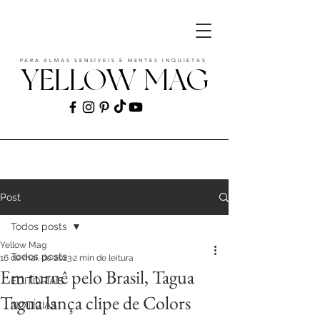
PARA ALMAS SENSÍVEIS E MENTES INQUIETAS
YELLOW MAG
ART | CULTURE | FASHION | MUSIC |
STYLE
Post
Todos posts
Yellow Mag
Todos posts
16 de mai. de 2023
2 min de leitura
Em turnê pelo Brasil, Tagua
EDITORIAIS
Tagua lança clipe de Colors
NOTÍCIAS