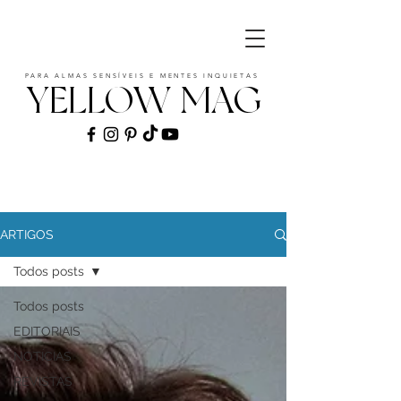
PARA ALMAS SENSÍVEIS E MENTES INQUIETAS
YELLOW MAG
ART | CULTURE | FASHION | MUSIC |
STYLE
ARTIGOS
Todos posts
Todos posts
EDITORIAIS
NOTÍCIAS
REVISTAS