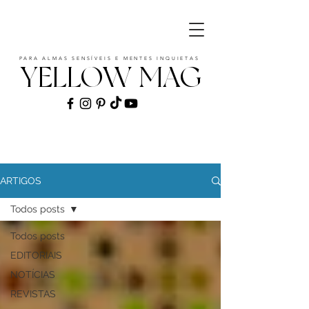
PARA ALMAS SENSÍVEIS E MENTES INQUIETAS
YELLOW MAG
ART | CULTURE | FASHION | MUSIC |
STYLE
ARTIGOS
Todos posts
Todos posts
EDITORIAIS
NOTÍCIAS
REVISTAS