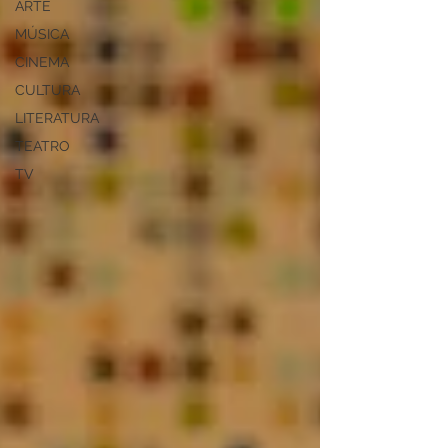
ARTE
MÚSICA
CINEMA
CULTURA
LITERATURA
TEATRO
TV